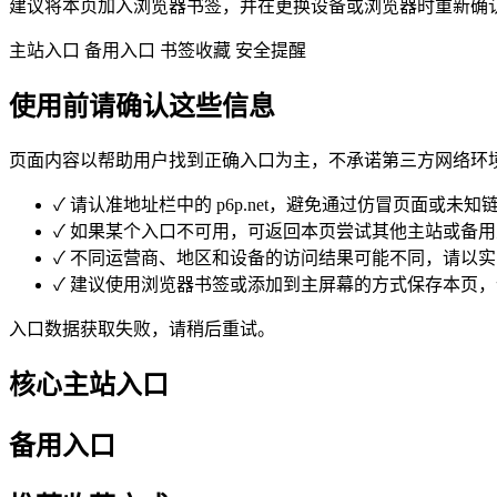
建议将本页加入浏览器书签，并在更换设备或浏览器时重新确认地址为
主站入口
备用入口
书签收藏
安全提醒
使用前请确认这些信息
页面内容以帮助用户找到正确入口为主，不承诺第三方网络环
✓
请认准地址栏中的 p6p.net，避免通过仿冒页面或未
✓
如果某个入口不可用，可返回本页尝试其他主站或备用
✓
不同运营商、地区和设备的访问结果可能不同，请以实
✓
建议使用浏览器书签或添加到主屏幕的方式保存本页，
入口数据获取失败，请稍后重试。
核心主站入口
备用入口