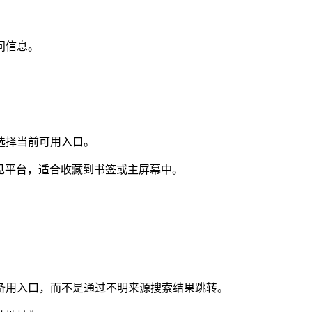
问信息。
选择当前可用入口。
nux 等常见平台，适合收藏到书签或主屏幕中。
备用入口，而不是通过不明来源搜索结果跳转。