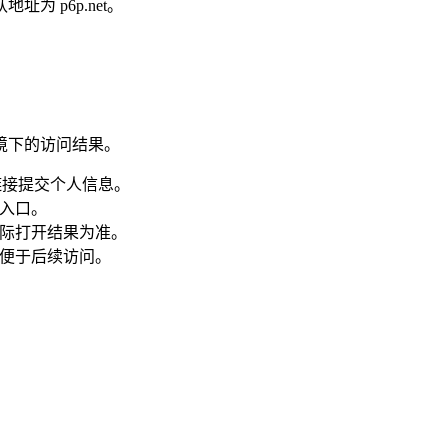
 p6p.net。
境下的访问结果。
知链接提交个人信息。
入口。
际打开结果为准。
便于后续访问。